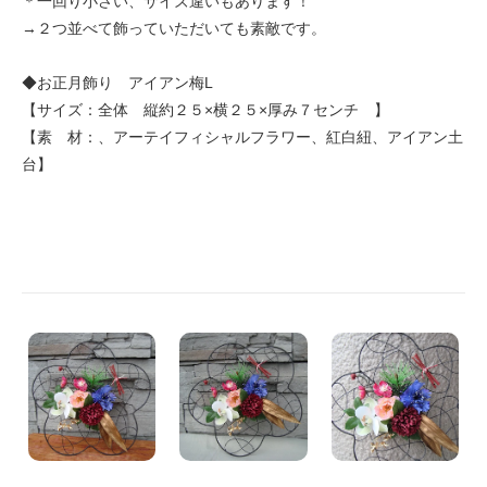
＊一回り小さい、サイズ違いもあります！
→２つ並べて飾っていただいても素敵です。
◆お正月飾り アイアン梅L
【サイズ：全体 縦約２５×横２５×厚み７センチ 】
【素 材：、アーテイフィシャルフラワー、紅白紐、アイアン土
台】