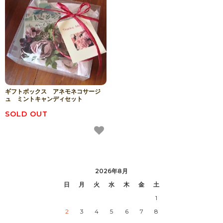
ギフトボックス アネモネコサージ
ュ ミントキャンディセット
SOLD OUT
2026年8月
日
月
火
水
木
金
土
1
2
3
4
5
6
7
8