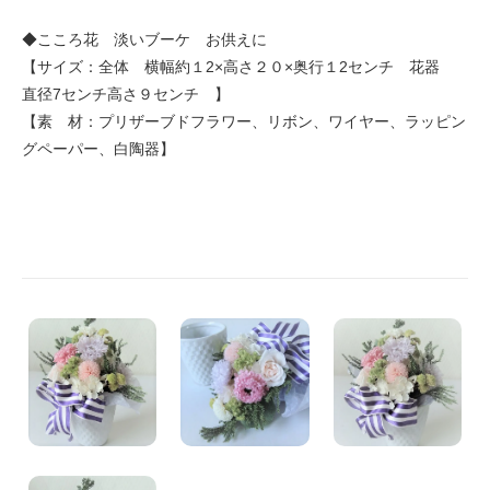
◆こころ花 淡いブーケ お供えに
【サイズ：全体 横幅約１2×高さ２０×奥行１2センチ 花器
直径7センチ高さ９センチ 】
【素 材：プリザーブドフラワー、リボン、ワイヤー、ラッピン
グペーパー、白陶器】