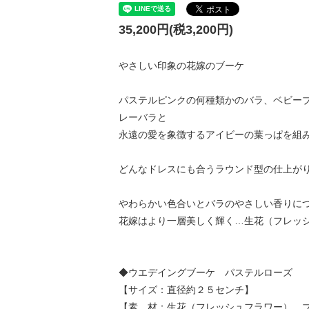
35,200円(税3,200円)
やさしい印象の花嫁のブーケ
パステルピンクの何種類かのバラ、ベビー
レーバラと
永遠の愛を象徴するアイビーの葉っぱを組
どんなドレスにも合うラウンド型の仕上が
やわらかい色合いとバラのやさしい香りに
花嫁はより一層美しく輝く…生花（フレッ
◆ウエデイングブーケ パステルローズ
【サイズ：直径約２５センチ】
【素 材：生花（フレッシュフラワー）、