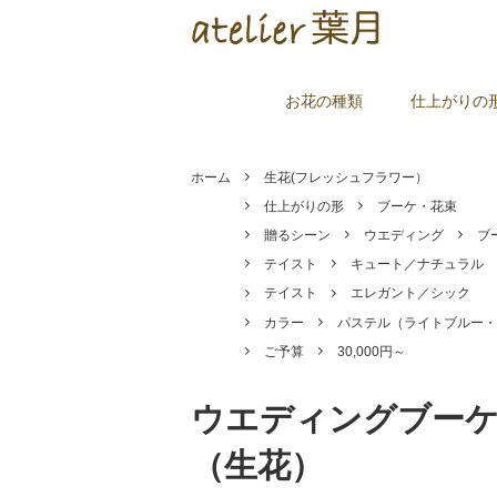
お花の種類
仕上がりの
ホーム
生花(フレッシュフラワー）
仕上がりの形
ブーケ・花束
贈るシーン
ウエディング
ブ
テイスト
キュート／ナチュラル
テイスト
エレガント／シック
カラー
パステル（ライトブルー・
ご予算
30,000円～
ウエディングブー
（生花）