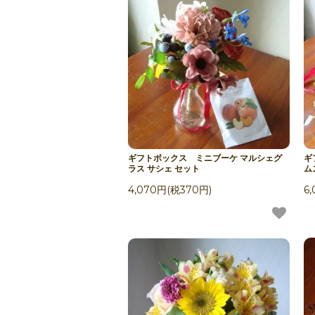
ギフトボックス ミニブーケ マルシェグ
ギ
ラス サシェ セット
ム
4,070円(税370円)
6