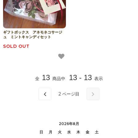
ギフトボックス アネモネコサージ
ュ ミントキャンディセット
SOLD OUT
13
13 - 13
全
商品中
表示
2
ページ目
2026年8月
日
月
火
水
木
金
土